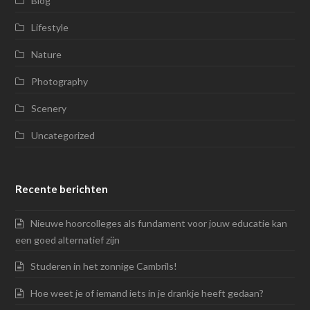
Blog
e
o
g
e
Lifestyle
r
o
r
P
Nature
k
a
l
m
u
Photography
s
Scenery
Uncategorized
Recente berichten
Nieuwe hoorcolleges als fundament voor jouw educatie kan
een goed alternatief zijn
Studeren in het zonnige Cambrils!
Hoe weet je of iemand iets in je drankje heeft gedaan?