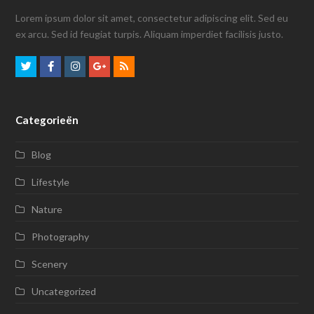
Lorem ipsum dolor sit amet, consectetur adipiscing elit. Sed eu
ex arcu. Sed id feugiat turpis. Aliquam imperdiet facilisis justo.
T
F
I
G
R
w
a
n
o
S
i
c
s
o
S
Categorieën
t
e
t
g
t
b
a
l
Blog
e
o
g
e
Lifestyle
r
o
r
P
Nature
k
a
l
m
u
Photography
s
Scenery
Uncategorized